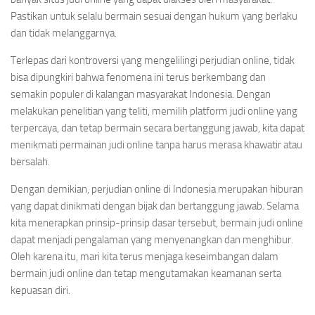
Pastikan untuk selalu bermain sesuai dengan hukum yang berlaku
dan tidak melanggarnya.
Terlepas dari kontroversi yang mengelilingi perjudian online, tidak
bisa dipungkiri bahwa fenomena ini terus berkembang dan
semakin populer di kalangan masyarakat Indonesia. Dengan
melakukan penelitian yang teliti, memilih platform judi online yang
terpercaya, dan tetap bermain secara bertanggung jawab, kita dapat
menikmati permainan judi online tanpa harus merasa khawatir atau
bersalah.
Dengan demikian, perjudian online di Indonesia merupakan hiburan
yang dapat dinikmati dengan bijak dan bertanggung jawab. Selama
kita menerapkan prinsip-prinsip dasar tersebut, bermain judi online
dapat menjadi pengalaman yang menyenangkan dan menghibur.
Oleh karena itu, mari kita terus menjaga keseimbangan dalam
bermain judi online dan tetap mengutamakan keamanan serta
kepuasan diri.