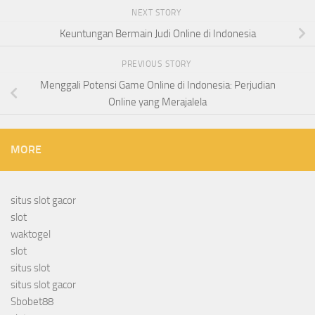
NEXT STORY
Keuntungan Bermain Judi Online di Indonesia
PREVIOUS STORY
Menggali Potensi Game Online di Indonesia: Perjudian
Online yang Merajalela
MORE
situs slot gacor
slot
waktogel
slot
situs slot
situs slot gacor
Sbobet88