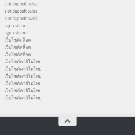
slot deposit pulsa
slot deposit pulsa
slot deposit pulsa
agen sbobet
agen sbobet
เว็บไซต์สล็อต
เว็บไซต์สล็อต
เว็บไซต์สล็อต
เว็บไซต์คาสิโนไทย
เว็บไซต์คาสิโนไทย
เว็บไซต์คาสิโนไทย
เว็บไซต์คาสิโนไทย
เว็บไซต์คาสิโนไทย
เว็บไซต์คาสิโนไทย